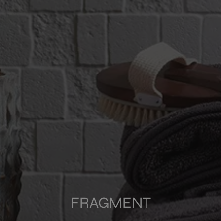
BASE
WHITE
CONCEPT
CONCEPT WHITE
Multimedia
FRAGMENT