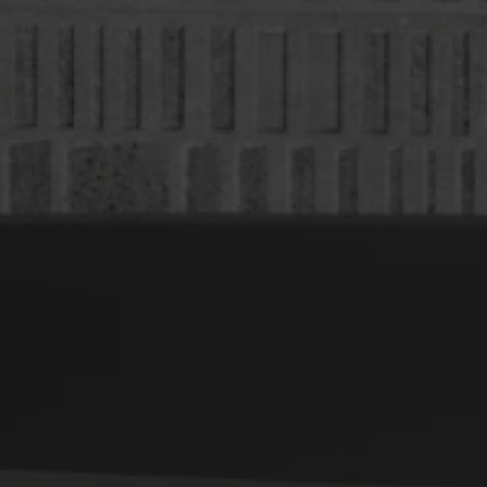
Collection
SOL
FAÏENCE
COULEURS
FORMATS
FINITIONS
ICE
GREY
TAUPE
Multimédia