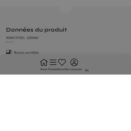
Données du produit
IONIC STEEL 120X60
80533
bords rectifiés
produit très dénuancé
Home
Produits
Favoris
Se connecter
naturale
RA
résistance au gel
sol
ne pas mettre en quinconces a + de 20%
passage moyen
Variété graphique de 4 faces