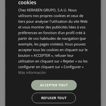
+ 10
+ 10
cookies
BLANCO
BLANCO
SPANISH
couleurs
couleurs
Chez KERABEN GRUPO, S.A.U. Nous
ENGLISH
utilisons nos propres cookies et ceux de
Borghini Decor Gold Vecchio Set 2 Pz
Borghini Gold Vecchio
GERMAN
tiers pour analyser l'utilisation du site Web
40X120
40X120
et vous montrer des publicités liées à vos
FRENCH
+ 10
+ 10
BLANCO
BLANCO
couleurs
couleurs
préférences en fonction d'un profil créé à
partir de vos habitudes de navigation (par
exemple, les pages visitées). Vous pouvez
Fragment Concept White
Fragment White
accepter tous les cookies en cliquant sur le
40X120
40X120
bouton « ACCEPTER », refuser leur
+ 1
+ 1
WHITE
WHITE
couleurs
couleurs
utilisation en cliquant sur « Rejeter » ou les
configurer en cliquant sur « Configurer »
Más información
Invisible Concept White Vecchio
Invisible Decor White Vecchio Set 2
40X120
40X120
+ 10
+ 10
ACCEPTER TOUT
WHITE
WHITE
couleurs
couleurs
REFUSER TOUT
Invisible White Vecchio
Khan Art Cream
40X120
40X120