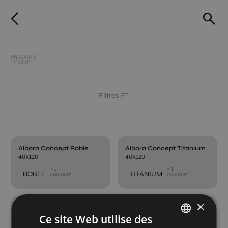
PRODUITS
40X120
Filtres
Albora Concept Roble
Albora Concept Titanium
40X120
40X120
+ 1
+ 1
ROBLE
TITANIUM
couleurs
couleurs
×
Borghini Art Gold Vecchio
Borghini Concept Gold Vecchio
Ce site Web utilise des
40X120
40X120