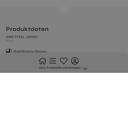
Produktdaten
IONIC STEEL 120X60
80533
rektifizierte fliesen
produkt mit sehr hohen farbabweichung
Home
Produktes
Favoriten
Einloggen
natürlich
RA
frostsicher
bodenfliese
max 1/5 verbandrerlegung
mittlere beanspruchung
Grafische Vielfalt von 4 seitig