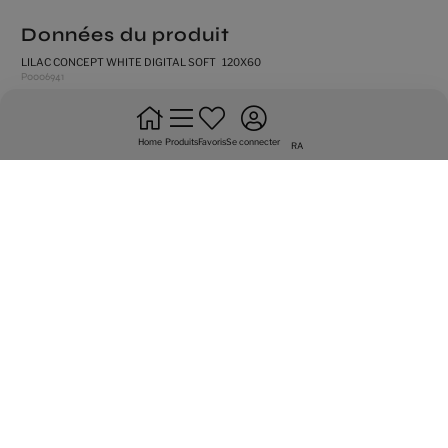
Données du produit
LILAC CONCEPT WHITE DIGITAL SOFT 120X60
P0006941
mat
Home
Produits
Favoris
Se connecter
bords rectifiés
RA
produit très dénuancé
faience
résistance au gel
ne pas mettre en quinconces a + de 20%
Variété graphique de 12 faces