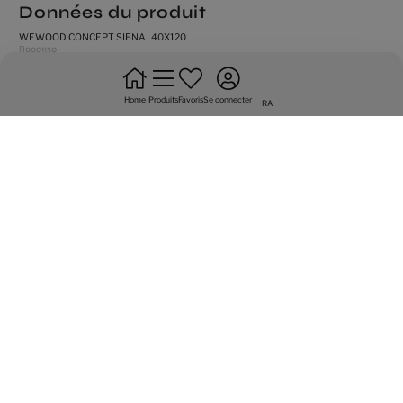
Données du produit
WEWOOD CONCEPT SIENA 40X120
R0001130
mat
Home
Produits
Favoris
Se connecter
RA
bords rectifiés
faience
ne pas mettre en quinconces
légèrement dénuancé
Variété graphique de 6 faces
Multimédia