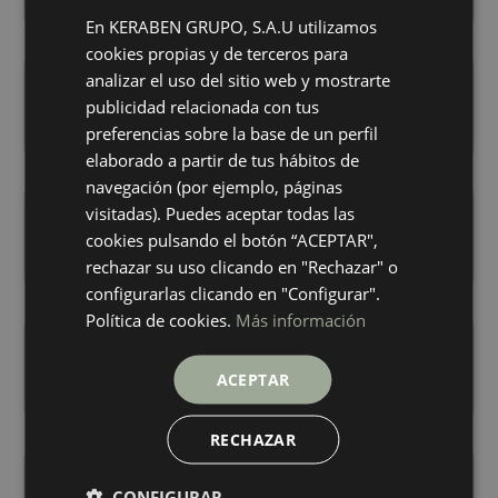
ICE
ICE
colores
colores
En KERABEN GRUPO, S.A.U utilizamos
SPANISH
cookies propias y de terceros para
ENGLISH
analizar el uso del sitio web y mostrarte
Ethereal Beige Antislip
Ethereal Beige
90X90
90X90
GERMAN
publicidad relacionada con tus
+ 6
+ 6
preferencias sobre la base de un perfil
BEIGE
BEIGE
colores
colores
FRENCH
elaborado a partir de tus hábitos de
navegación (por ejemplo, páginas
Ethereal Copper
Ethereal Grey Antislip
visitadas). Puedes aceptar todas las
90X90
90X90
cookies pulsando el botón “ACEPTAR",
+ 6
+ 6
COPPER
GREY
rechazar su uso clicando en "Rechazar" o
colores
colores
configurarlas clicando en "Configurar".
Política de cookies.
Más información
Ethereal Grey
Ethereal Night
90X90
90X90
ACEPTAR
+ 6
+ 6
GREY
NIGHT
colores
colores
RECHAZAR
Ethereal White
Lune Beige Antislip
90X90
90X90
CONFIGURAR