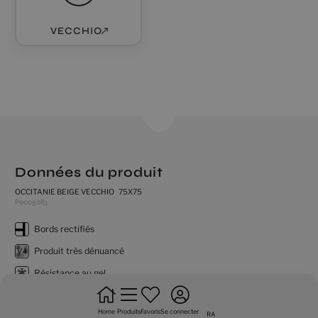
VECCHIO
Données du produit
OCCITANIE BEIGE VECCHIO 75X75
P0005083
bords rectifiés
produit très dénuancé
résistance au gel
sol
Home
Produits
Favoris
Se connecter
RA
ne pas mettre en quinconces a + de 20%