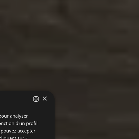
×
pour analyser
SPANISH
onction d'un profil
ENGLISH
s pouvez accepter
GERMAN
cliquant sur «