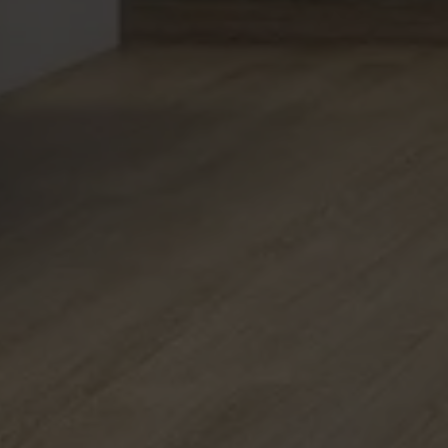
ON
Sammlung
BODENBELÄ
FARBEN