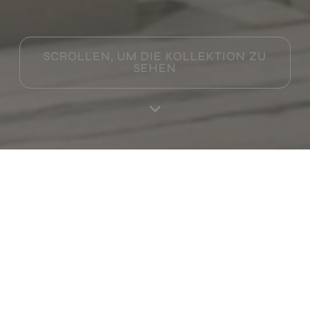
SCROLLEN, UM DIE KOLLEKTION ZU
SEHEN
Home
Produktes
Favoriten
Einloggen
RA
Produkte in dieser Sammlung
Lilac White Digital Soft
Lilac Concept White Digital Soft
120X60
120X60
+ 3
+ 3
WHITE
WHITE
Farben
Farben
Patagonia White Digital Soft
Patagonia Concept White Digital Soft
120X60
120X60