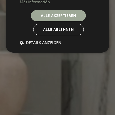
Más información
ALLE AKZEPTIEREN
ALLE ABLEHNEN
DETAILS ANZEIGEN
STELLAR
Sammlung
BODENBELÄGE
BELÄGE
FARBEN
FORMATE
VEREDELUNGEN