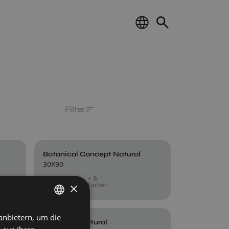
Filter
Botanical Concept Natural
30X90
+ 8
NATURAL
×
Farben
anbietern, um die
SPANISH
Botanical Natural