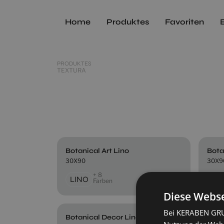
Home
Produktes
Favoriten
PRODUKTES
TEXTURA
Botanical Art Lino
Bota
30X90
30X9
+ 8
LINO
NA
Farben
Diese Webse
Bei KERABEN GRUP
Botanical Decor Lino (Set 2 Pzs)