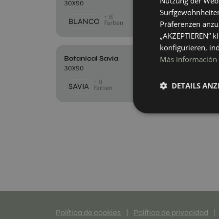
Nutzung der Websi
30X90
30X9
Surfgewohnheiten
+ 8
BLANCO
BE
Farben
Präferenzen anzuz
„AKZEPTIEREN“ kl
konfigurieren, in
Botanical Savia
Blu
Más información
30X90
14X1
+ 8
DETAILS ANZ
SAVIA
MU
Farben
Política de cookies
|
Política de privacidad
|