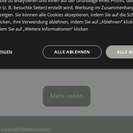
te zu analysieren und Ihnen auf der Grundlage eines Profils, das
0
30X90
 (z. B. besuchte Seiten) erstellt wird, Werbung im Zusammenhang
+ 8
+ 8
IGE
LINO
Farben
Farben
eigen. Sie können alle Cookies akzeptieren, indem Sie auf die Sch
icken, ihre Verwendung ablehnen, indem Sie auf „Ablehnen“ klick
dem Sie auf „Weitere Informationen“ klicken
men Modul
6
+ 0
EIGEN
ALLE ABLEHNEN
ALLE A
LTICOLOR
Farben
Mehr laden
Geschäftsbedingungen