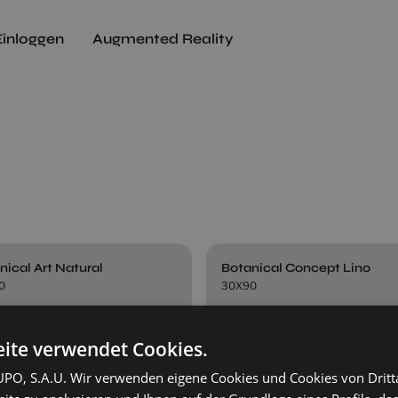
Einloggen
Augmented Reality
nical Art Natural
Botanical Concept Lino
0
30X90
+ 8
+ 8
TURAL
LINO
Farben
Farben
ite verwendet Cookies.
O, S.A.U. Wir verwenden eigene Cookies und Cookies von Dritt
Botanical Decor Natural (Set 2 Pzs)
Botanical Lino