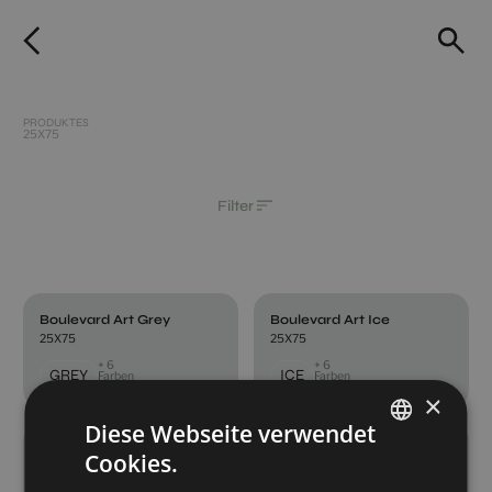
PRODUKTES
25X75
Filter
Boulevard Art Grey
Boulevard Art Ice
25X75
25X75
+ 6
+ 6
GREY
ICE
Farben
Farben
×
Diese Webseite verwendet
Boulevard Art Taupe
Boulevard Concept Ice
Cookies.
SPANISH
25X75
25X75