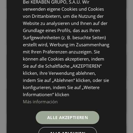
+ 6
+ 6
Bei KERABEN GRUPO, S.A.U. Wir
TAUPE
ICE
ENGLISH
Farben
Farben
verwenden eigene Cookies und Cookies
GERMAN
von Drittanbietern, um die Nutzung der
Website zu analysieren und Ihnen auf der
FRENCH
Boulevard Grey
Boulevard Ice
25X75
25X75
Grundlage eines Profils, das aus Ihren
+ 6
+ 6
Surfgewohnheiten (z. B. besuchte Seiten)
GREY
ICE
Farben
Farben
erstellt wird, Werbung im Zusammenhang
mit Ihren Präferenzen anzuzeigen. Sie
können alle Cookies akzeptieren, indem
Boulevard Taupe
Ethereal Beige
25X75
25X75
Sie auf die Schaltfläche „AKZEPTIEREN“
+ 6
+ 3
klicken, ihre Verwendung ablehnen,
TAUPE
BEIGE
Farben
Farben
indem Sie auf „Ablehnen“ klicken, oder sie
konfigurieren, indem Sie auf „Weitere
Ethereal Concept Beige
Ethereal Concept White
Informationen“ klicken
25X75
25X75
Más información
+ 3
+ 3
BEIGE
WHITE
Farben
Farben
ALLE AKZEPTIEREN
Ethereal White
Lune Beige
25X75
25X75