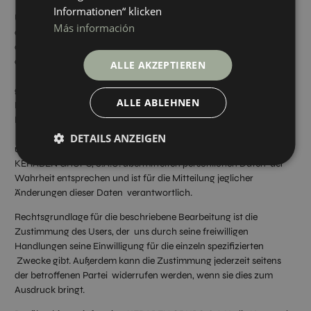
Informationen“ klicken
User, die auf unsere Website zugreifen oder Daten über die
Más información
angegebenen elektronischen Kontaktmöglichkeiten senden,
akzeptieren diese Datenschutzrichtlinie. Ebenso akzeptieren
diejenigen, die Formulare durch Ankreuzen der entsprechenden
ALLE AKZEPTIEREN
Felder und Eingabe von Daten in die mit einem Sternchen (*)
gekennzeichneten Felder auf dem Kontaktformular oder auf den
ALLE ABLEHNEN
Download-Formularen ausfüllen, ausdrücklich und eindeutig die
Datenschutzrichtlinie und dass die freiwillig in die übrigen Felder
eingegebenen Daten notwendig sind, um Ihre Anfrage
DETAILS ANZEIGEN
unsererseits zu bearbeiten. Der User garantiert, dass die an
KERABEN GRUPO, S.A.U. übermittelten persönlichen Daten der
Wahrheit entsprechen und ist für die Mitteilung jeglicher
Änderungen dieser Daten verantwortlich.
Rechtsgrundlage für die beschriebene Bearbeitung ist die
Zustimmung des Users, der uns durch seine freiwilligen
Handlungen seine Einwilligung für die einzeln spezifizierten
Zwecke gibt. Außerdem kann die Zustimmung jederzeit seitens
der betroffenen Partei widerrufen werden, wenn sie dies zum
Ausdruck bringt.