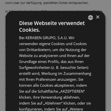
vom User zur Verfügung gestellten Daten entsprechen.
In folgenden konkreten Fällen werden personenbezogene Daten
×
während weiterer Fristen bearbeitet:
Diese Webseite verwendet
· Durchführung statistischer Untersuchungen: die
Cookies.
Aufbewahrungsfrist muss in einem angemessenen Verhältnis zum
SPANISH
verfolgten Ziel stehen, wobei das Recht auf Datenschutz und die
Bei KERABEN GRUPO, S.A.U. Wir
ENGLISH
Einführung geeigneter und spezifischer Maßnahmen zum Schutz
verwenden eigene Cookies und Cookies
der Interessen und Grundrechte des Users gebührend zu
GERMAN
von Drittanbietern, um die Nutzung der
berücksichtigen sind.
Website zu analysieren und Ihnen auf der
FRENCH
· Auswahlverfahren: Die Daten werden aufbewahrt, solange der
Grundlage eines Profils, das aus Ihren
Kandidat nicht von seinem Recht auf Löschung Gebrauch macht.
Surfgewohnheiten (z. B. besuchte Seiten)
Die Höchstfrist für die Aufbewahrung von Informationen über
erstellt wird, Werbung im Zusammenhang
Lebensläufe seitens unseres Unternehmens beträgt drei (3) Jahre.
mit Ihren Präferenzen anzuzeigen. Sie
· Creahome 3D: unterliegt den Datenschutzbestimmungen von
können alle Cookies akzeptieren, indem
www.tilelook.com. KERABEN GRUPO, S.A.U. bewahrt die Daten
Sie auf die Schaltfläche „AKZEPTIEREN“
nur für statistische Zwecke über Download und Nutzung der
klicken, ihre Verwendung ablehnen,
Software auf.
indem Sie auf „Ablehnen“ klicken, oder sie
LEGITIMIERUNG DER DATENVERARBEITUNG:
konfigurieren, indem Sie auf „Weitere