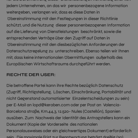
jedem Unternehmen, an das wir personenbezogene Information
weitergeben, verlangen wir, dass es diese Daten in
Übereinstimmung mit den Festlegungen in dieser Richtlinie
schützt, und die Nutzung dieser personenbezogenen Information
auf die Lieferung von Dienstleistungen beschränkt, sowie die
entsprechenden Verträge über den Zugriff auf Daten in
Übereinstimmung mit den diesbezüglichen Anforderungen der
Datenschutzregelung zu unterschreiben. Ebenso teilen wir Ihnen
mit, dass keine internationalen Übermittlungen außerhalb des
Europäischen Wirtschaftsraums durchgeführt werden.
RECHTE DER USER:
Die betroffene Partei kann ihre Rechte bezüglich Datenschutz
(Zugriff, Richtigstellung, Löschen, Einschränkung, Portabilität und
nicht Gegenstand automatisierter Einzelentscheidungen zu sein)
per E-Mail an lopd@keraben.com oder per Post an Valencia-
Barcelona straβe, Km.44,3, 12.520- Nules (Castellón), Spanien
ausüben. Zum Nachweis der Identität des Antragstellers kann ein
Dokument (Kopie der Vorderseite des nationalen
Personalausweises oder ein gleichwertiges Dokument) erforderlich
sein. Die maximale Frist zur Beantwortung beträgt dreißig (30)