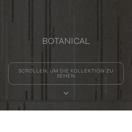
Multimedia
BOTANICAL
SCROLLEN, UM DIE KOLLEKTION ZU
SEHEN
Home
Produktes
Favoriten
Einloggen
RA