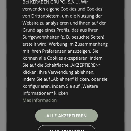
+ 16
+ 16
Bei KERABEN GRUPO, S.A.U. Wir
BLACK
BLACK
ENGLISH
Farben
Farben
verwenden eigene Cookies und Cookies
GERMAN
von Drittanbietern, um die Nutzung der
Website zu analysieren und Ihnen auf der
FRENCH
Chevron Artwood Bone
Chevron Artwood Grey (C
120X60
120X60
Grundlage eines Profils, das aus Ihren
+ 16
+ 16
Surfgewohnheiten (z. B. besuchte Seiten)
BONE
GREY
Farben
Farben
erstellt wird, Werbung im Zusammenhang
mit Ihren Präferenzen anzuzeigen. Sie
können alle Cookies akzeptieren, indem
Chevron Artwood Maple (Upc)
Chevron Artwood Maple
120X60
120X60
Sie auf die Schaltfläche „AKZEPTIEREN“
+ 16
+ 16
klicken, ihre Verwendung ablehnen,
MAPLE
MAPLE
Farben
Farben
indem Sie auf „Ablehnen“ klicken, oder sie
konfigurieren, indem Sie auf „Weitere
Chevron Artwood Natural (Concept)
Chevron Artwood Nut (Co
Informationen“ klicken
120X60
120X60
Más información
+ 16
+ 16
NATURAL
NUT
Farben
Farben
ALLE AKZEPTIEREN
Chevron Artwood White (Concept)
Chevron Artwood White (Upc)
120X60
120X60