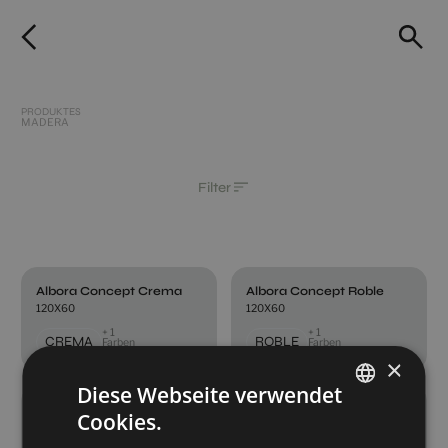
PRODUKTES
MADERA
Filter
Albora Concept Crema
Albora Concept Roble
120X60
120X60
+ 1
+ 1
CREMA
ROBLE
Farben
Farben
×
Diese Webseite verwendet
Chevron Artwood Black (Concept)
Chevron Artwood Black (Upc)
Cookies.
SPANISH
120X60
120X60