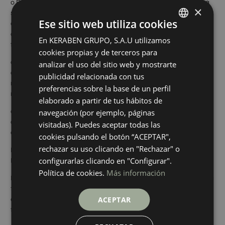
o
Realizar estudios estadísticos
: el plazo de conservación deberá
×
ser proporcional al objetivo perseguido, respetando en lo esencial
Ese sitio web utiliza cookies
el derecho a la protección de datos y estableciendo las medidas
adecuadas y específicas para proteger los intereses y derechos
En KERABEN GRUPO, S.A.U utilizamos
SPANISH
fundamentales del Usuario.
cookies propias y de terceros para
ENGLISH
o
Procesos de selección:
Los datos se conservarán mientras el
analizar el uso del sitio web y mostrarte
candidato no manifieste su derecho de cancelación. El plazo
GERMAN
publicidad relacionada con tus
máximo de conservación de información curricular por parte de
preferencias sobre la base de un perfil
FRENCH
nuestra empresa será de tres (3) años.
elaborado a partir de tus hábitos de
o
Creahome 3D
: sujeto a los términos de privacidad
navegación (por ejemplo, páginas
de
www.tilelook.com
. KERABEN sólo conservará los datos a
visitadas). Puedes aceptar todas las
efectos estadísticos de descargas y uso del software.
cookies pulsando el botón “ACEPTAR",
rechazar su uso clicando en "Rechazar" o
LEGITIMACIÓN PARA EL TRATAMIENTO DE LOS
configurarlas clicando en "Configurar".
DATOS:
Política de cookies.
Más información
Los Usuarios que acceden a nuestra página web, o envían datos a
través de los medios de contacto electrónicos indicados, aceptan
esta Política de Privacidad. Del mismo modo, los que rellenan
ACEPTAR
formularios mediante la marcación de las casillas
correspondientes y entrada de datos en los campos, marcados