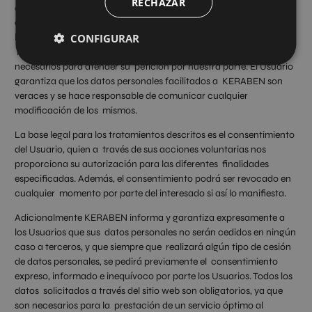
RECHAZAR
con un asterisco (*) en el formulario de contacto o presentados
en formularios de descarga, aceptan expresamente y de forma
libre e inequívoca la Política de Privacidad, y que los datos
CONFIGURAR
incluidos de forma voluntaria en los campos restantes son
necesarios para atender su petición por nuestra parte. El Usuario
garantiza que los datos personales facilitados a KERABEN son
veraces y se hace responsable de comunicar cualquier
modificación de los mismos.
La base legal para los tratamientos descritos es el consentimiento
del Usuario, quien a través de sus acciones voluntarias nos
proporciona su autorización para las diferentes finalidades
especificadas. Además, el consentimiento podrá ser revocado en
cualquier momento por parte del interesado si así lo manifiesta.
Adicionalmente KERABEN informa y garantiza expresamente a
los Usuarios que sus datos personales no serán cedidos en ningún
caso a terceros, y que siempre que realizará algún tipo de cesión
de datos personales, se pedirá previamente el consentimiento
expreso, informado e inequívoco por parte los Usuarios. Todos los
datos solicitados a través del sitio web son obligatorios, ya que
son necesarios para la prestación de un servicio óptimo al