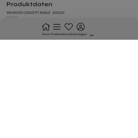
Produktdaten
WEWOOD CONCEPT ROBLE 40X120
R0001131
matt
Home
Produktes
Favoriten
Einloggen
RA
rektifizierte fliesen
wandfliese
kein verbandrerlegung
produkt mit hohen farbabweichung
Grafische Vielfalt von 6 seitig
Multimedia