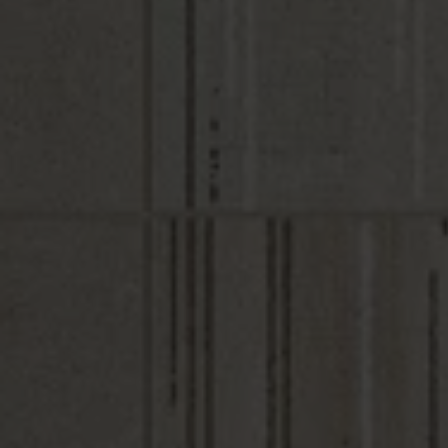
BOTANICAL
Collection
PAVIMENTOS
COLORES
BASE
LINO
NATURAL
CONCEPT