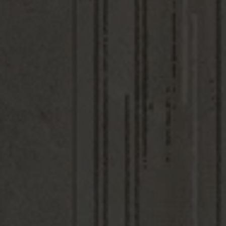
CONCEPT
CONCEPT
LINO
NATURAL
ART
ART NATURAL
ART LINO
DECOR
DECOR
BLANCO
DECOR BEIG