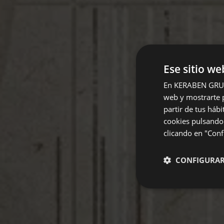
Ese sitio we
En KERABEN GRUPO,
web y mostrarte p
partir de tus háb
cookies pulsando 
clicando en "Confi
CONFIGURA