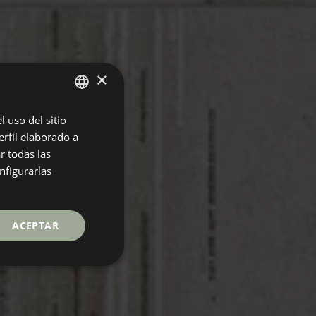
×
 uso del sitio
SPANISH
rfil elaborado a
ENGLISH
r todas las
GERMAN
nfigurarlas
FRENCH
ACEPTAR