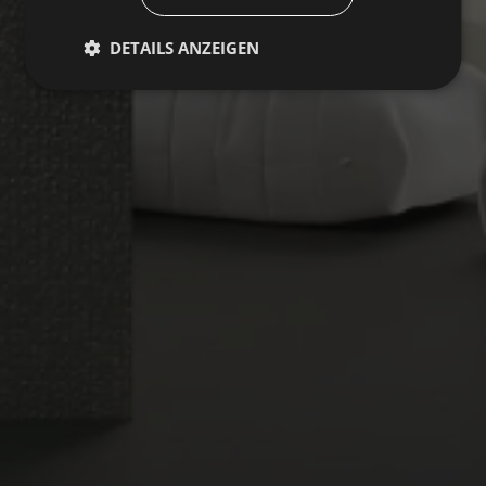
DETAILS ANZEIGEN
TITANIUM
Sammlung
BODENBELÄGE
BELÄGE
FARBEN
FORMATE
VEREDELUNGEN
PEARL
Multimedia