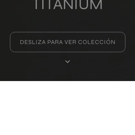
TITANIUM
nium Pearl
60
+ 1
ARL
colores
DESLIZA PARA VER COLECCIÓN