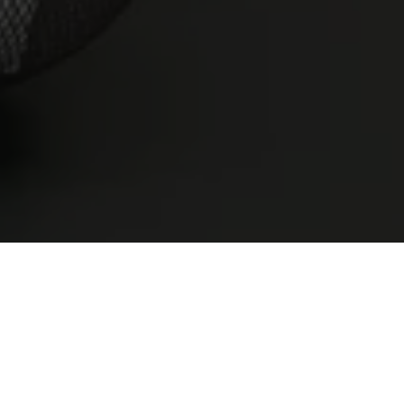
Oxigen Pearl (Concept)
Tita
120X60
120X
+ 1
PEARL
PE
colores
Otras colecciones