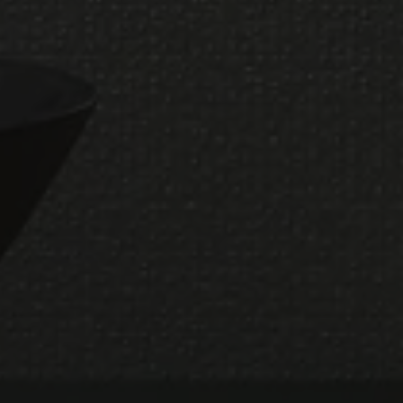
TITANIUM
Collection
PAVIMENTOS
COLORES
PEARL