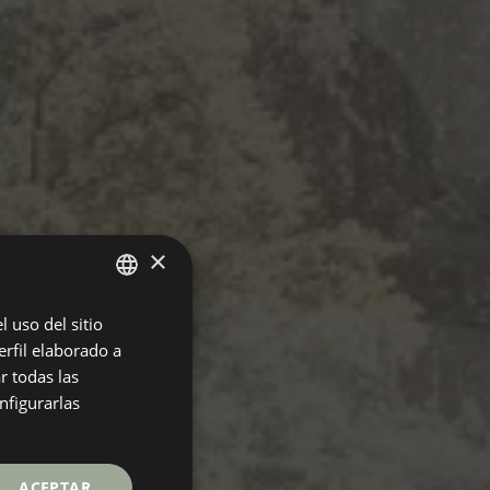
×
 uso del sitio
SPANISH
rfil elaborado a
ENGLISH
r todas las
GERMAN
nfigurarlas
FRENCH
ACEPTAR