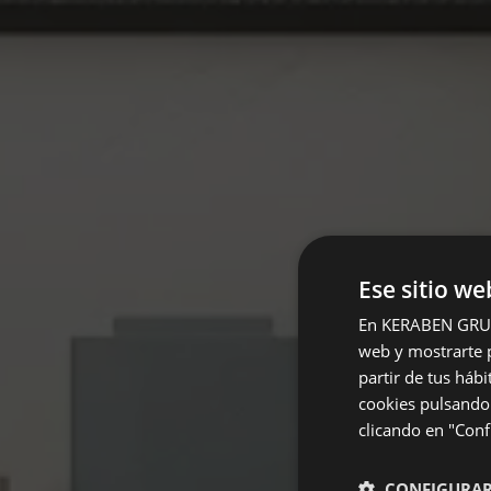
Ese sitio we
En KERABEN GRUPO,
web y mostrarte p
partir de tus háb
cookies pulsando 
clicando en "Confi
CONFIGURA