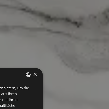
×
anbietern, um die
SPANISH
 aus Ihren
ENGLISH
 mit Ihren
GERMAN
altfläche