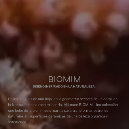
CONCEPT SAND
CONCEPT BLUE
ART
ART SAND
ART NATURAL
DECOR
DECOR NATURAL
BIOMIM
DISEÑO INSPIRADO EN LA NATURALEZA.
En los pliegues de una hoja, en la geometría secreta de un coral, en
Multimedia
la fractura de una roca milenaria. Ahí nace BIOMIM. Una colección
que bebe de la biomímesis marina para transformar patrones
naturales en superficies cerámicas de una belleza orgánica y
sofisticada.