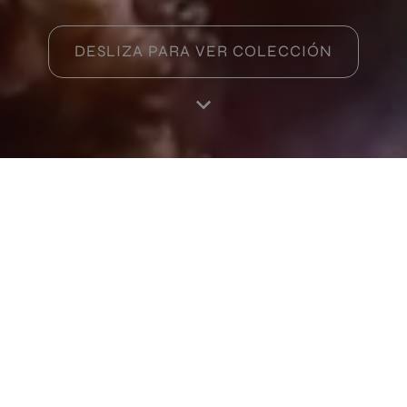
DESLIZA PARA VER COLECCIÓN
Inicio
Productos
Favoritos
Mi perfil
RA
Productos de esta colección