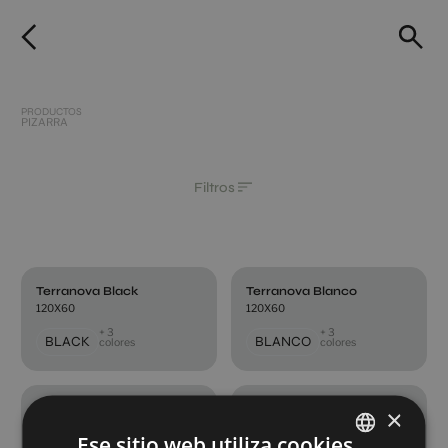
PRODUCTOS
PIZARRA
Filtros
Terranova Black
Terranova Blanco
120X60
120X60
+ 3
+ 3
BLACK
BLANCO
colores
colores
Terranova Crema
Terranova Gris
×
120X60
120X60
Ese sitio web utiliza cookies