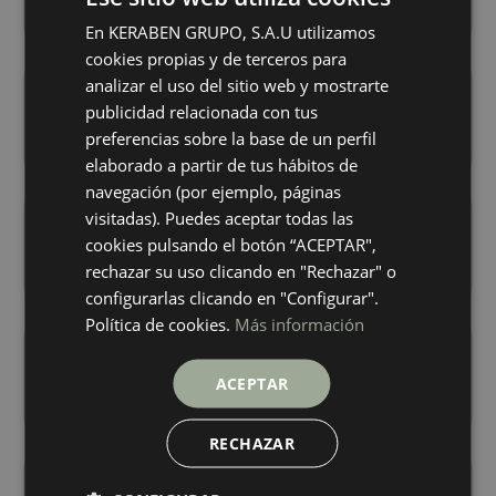
+ 3
+ 3
CREMA
GRIS
colores
colores
En KERABEN GRUPO, S.A.U utilizamos
SPANISH
cookies propias y de terceros para
ENGLISH
analizar el uso del sitio web y mostrarte
Terranova Crema Antislip
Terranova Crema
GERMAN
75X75
75X75
publicidad relacionada con tus
+ 1
+ 1
preferencias sobre la base de un perfil
CREMA
CREMA
FRENCH
colores
colores
elaborado a partir de tus hábitos de
navegación (por ejemplo, páginas
visitadas). Puedes aceptar todas las
Fragment Concept White
Fragment White
40X120
40X120
cookies pulsando el botón “ACEPTAR",
+ 1
+ 1
rechazar su uso clicando en "Rechazar" o
WHITE
WHITE
colores
colores
configurarlas clicando en "Configurar".
Política de cookies.
Más información
Terranova Black
Terranova Blanco
60X60
60X60
ACEPTAR
+ 3
+ 3
BLACK
BLANCO
colores
colores
RECHAZAR
Terranova Crema
Terranova Gris
60X60
60X60