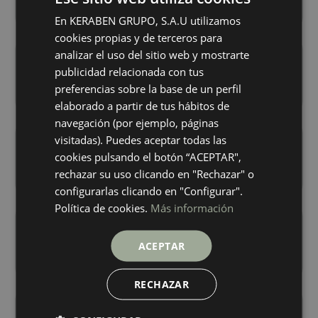
+ 5
+ 5
BEIGE
BEIGE
colores
colores
En KERABEN GRUPO, S.A.U utilizamos
SPANISH
cookies propias y de terceros para
ENGLISH
analizar el uso del sitio web y mostrarte
Ambrosia Concept White
Ambrosia White
GERMAN
30X90
30X90
publicidad relacionada con tus
+ 5
+ 5
preferencias sobre la base de un perfil
WHITE
WHITE
FRENCH
colores
colores
elaborado a partir de tus hábitos de
navegación (por ejemplo, páginas
visitadas). Puedes aceptar todas las
Biomim Art Natural
Biomim Art Sand
30X90
30X90
cookies pulsando el botón “ACEPTAR",
+ 8
+ 8
rechazar su uso clicando en "Rechazar" o
NATURAL
SAND
colores
colores
configurarlas clicando en "Configurar".
Política de cookies.
Más información
Biomim Blue
Biomim Concept Blue
30X90
30X90
ACEPTAR
+ 8
+ 8
BLUE
BLUE
colores
colores
RECHAZAR
Biomim Concept Natural
Biomim Concept Sand
30X90
30X90