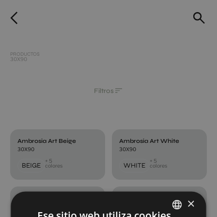
PRODUCTOS
30X90
Filtros
Ambrosia Art Beige
Ambrosia Art White
30X90
30X90
+ 5
+ 5
BEIGE
WHITE
colores
colores
Ambrosia Beige
Ambrosia Concept Beige
×
30X90
30X90
Ese sitio web utiliza cookies