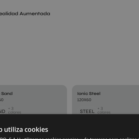
ealidad Aumentada
c Sand
Ionic Steel
60
120X60
+ 3
+ 3
ND
STEEL
colores
colores
b utiliza cookies
nium Pearl
Ionic Sand