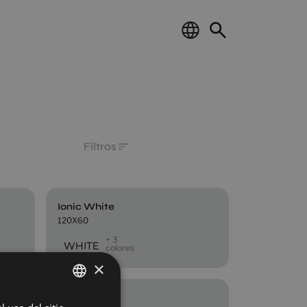
Filtros
Ionic White
120X60
+ 3
WHITE
colores
×
Ionic Steel
SPANISH