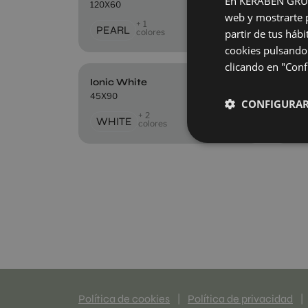
En KERABEN GRUPO,
120X60
120X
web y mostrarte p
+ 1
PEARL
PE
colores
partir de tus háb
cookies pulsando 
clicando en "Confi
Ionic White
Dec.
45X90
120X
CONFIGURA
+ 2
WHITE
CO
colores
Política de cookies
|
Política de privacidad
|