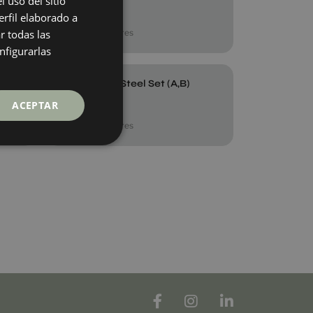
 uso del sitio
45X90
rfil elaborado a
ENGLISH
+ 2
STEEL
colores
r todas las
GERMAN
nfigurarlas
FRENCH
Dec.impact Steel Set (A,B)
120X30
ACEPTAR
+ 7
STEEL
colores