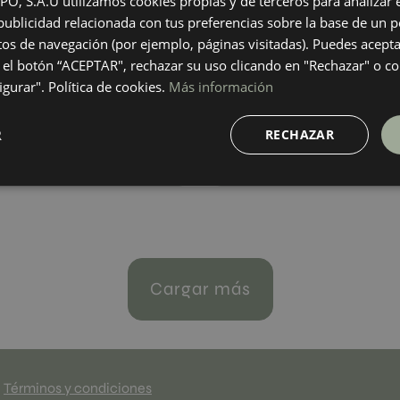
 S.A.U utilizamos cookies propias y de terceros para analizar el
60
45X90
ublicidad relacionada con tus preferencias sobre la base de un pe
+ 1
+ 2
ARL
SAND
colores
colores
itos de navegación (por ejemplo, páginas visitadas). Puedes acepta
el botón “ACEPTAR", rechazar su uso clicando en "Rechazar" o co
gurar". Política de cookies.
Más información
impact Copper Set (A,B)
Dec.impact Sand Set (A,B)
30
120X30
R
RECHAZAR
+ 7
+ 7
PPER
SAND
colores
colores
Cargar más
Términos y condiciones