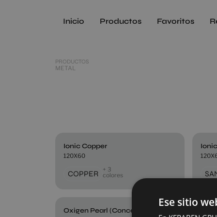
Inicio
Productos
Favoritos
R
PRODUCTOS
METAL
Ionic Copper
Ioni
120X60
120X
+ 3
COPPER
SA
colores
Ese sitio we
Oxigen Pearl (Concept)
Tita