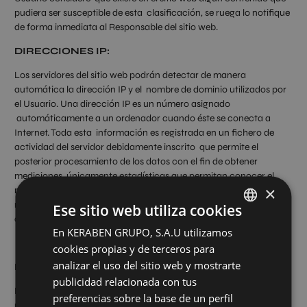
pudiera ser susceptible de esta clasificación, se ruega lo notifique
de forma inmediata al Responsable del sitio web.
DIRECCIONES IP:
Los servidores del sitio web podrán detectar de manera
automática la dirección IP y el nombre de dominio utilizados por
el Usuario. Una dirección IP es un número asignado
automáticamente a un ordenador cuando éste se conecta a
Internet. Toda esta información es registrada en un fichero de
actividad del servidor debidamente inscrito que permite el
posterior procesamiento de los datos con el fin de obtener
mediciones únicamente estadísticas que permitan conocer el
×
número de impresiones de páginas, el número de visitas
realizadas a los servidores web, el orden de visitas, el punto de
Ese sitio web utiliza cookies
acceso, etc.
En KERABEN GRUPO, S.A.U utilizamos
SPANISH
cookies propias y de terceros para
ENGLISH
analizar el uso del sitio web y mostrarte
DERECHOS DE PROPIEDAD INTELECTUAL:
GERMAN
publicidad relacionada con tus
El sitio web, incluyendo a título enunciativo pero no limitativo su
preferencias sobre la base de un perfil
FRENCH
programación, edición, compilación y demás elementos