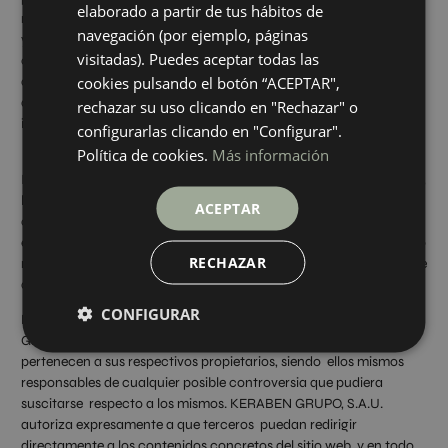
elaborado a partir de tus hábitos de
necesarios para su funcionamiento, los diseños, logotipos, texto
navegación (por ejemplo, páginas
y/o gráficos, son propiedad de KERABEN GRUPO, S.A.U. o, si es el
visitadas). Puedes aceptar todas las
caso, dispone de licencia o autorización expresa por parte de los
autores. Todos los contenidos del sitio web se encuentran
cookies pulsando el botón “ACEPTAR",
debidamente protegidos por la normativa de propiedad
rechazar su uso clicando en "Rechazar" o
intelectual e industrial, así como inscritos en los registros públicos
configurarlas clicando en "Configurar".
correspondientes.
Política de cookies.
Más información
Independientemente de la finalidad para la que fueran destinados,
la reproducción total o parcial, uso, explotación, distribución y
ACEPTAR
comercialización, requiere en todo caso de la autorización
escrita previa por parte de KERABEN GRUPO, S.A.U. Cualquier uso
RECHAZAR
no autorizado previamente se considera un incumplimiento grave
de los derechos de propiedad intelectual o industrial del autor.
CONFIGURAR
Los diseños, logotipos, texto y/o gráficos ajenos a KERABEN
GRUPO, S.A.U. y que pudieran aparecer en el sitio web,
pertenecen a sus respectivos propietarios, siendo ellos mismos
responsables de cualquier posible controversia que pudiera
suscitarse respecto a los mismos. KERABEN GRUPO, S.A.U.
autoriza expresamente a que terceros puedan redirigir
directamente a los contenidos concretos del sitio web, y en todo