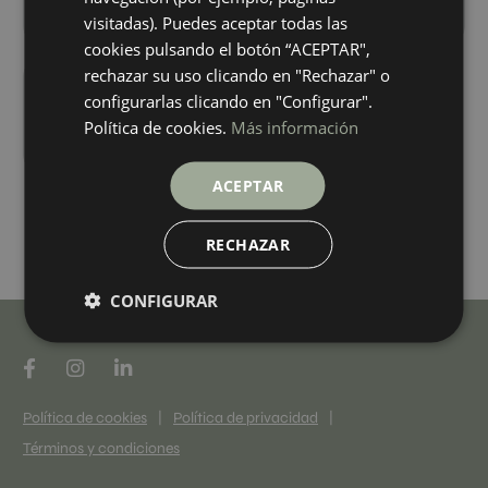
+ 10
+ 10
BLANCO
WHITE
colores
colores
visitadas). Puedes aceptar todas las
cookies pulsando el botón “ACEPTAR",
rechazar su uso clicando en "Rechazar" o
Occitanie Decor Beige Vecchio Set 2
configurarlas clicando en "Configurar".
40X120
Política de cookies.
Más información
+ 10
BEIGE
colores
ACEPTAR
Cargar más
RECHAZAR
CONFIGURAR
Política de cookies
|
Política de privacidad
|
Términos y condiciones