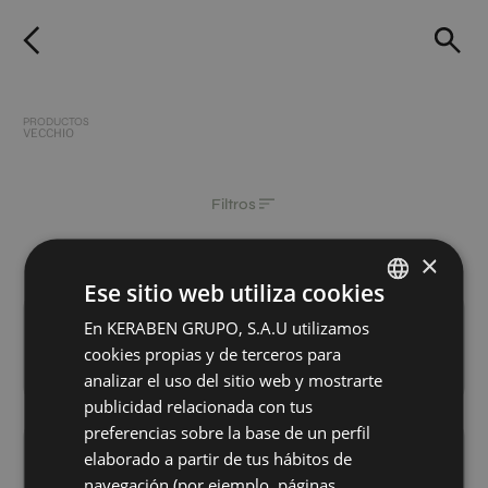
PRODUCTOS
VECCHIO
Filtros
×
Ese sitio web utiliza cookies
Borghini Gold Vecchio
Occitanie Beige Vecchio
En KERABEN GRUPO, S.A.U utilizamos
SPANISH
75X75
75X75
cookies propias y de terceros para
ENGLISH
+ 1
+ 1
GOLD
BEIGE
colores
colores
analizar el uso del sitio web y mostrarte
GERMAN
publicidad relacionada con tus
preferencias sobre la base de un perfil
FRENCH
Borghini Decor Gold Vecchio Set 2 Pz
Invisible Decor White Vecchio Set 2
elaborado a partir de tus hábitos de
40X120
40X120
navegación (por ejemplo, páginas