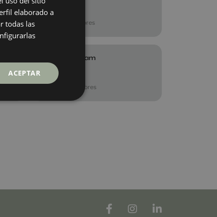
 uso del sitio
40X120
rfil elaborado a
ENGLISH
+ 1
WHITE
colores
r todas las
GERMAN
nfigurarlas
FRENCH
Khan Art Cream
40X120
ACEPTAR
+ 5
CREAM
colores