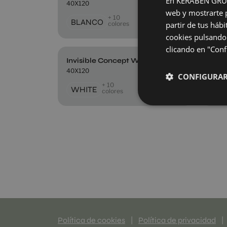
En KERABEN GRUPO,
40X120
40X1
web y mostrarte p
+ 10
BLANCO
BL
colores
partir de tus háb
cookies pulsando 
clicando en "Confi
Invisible Concept White Vecchio
40X120
40X1
CONFIGURA
+ 10
WHITE
WH
colores
Política de cookies
|
Política de privacidad
|