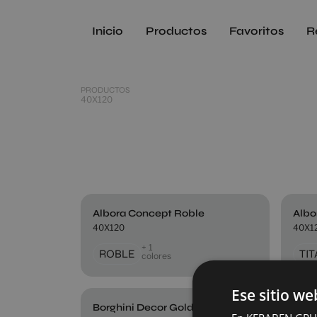
Inicio
Productos
Favoritos
R
PRODUCTOS
40X120
Albora Concept Roble
Albo
40X120
40X1
+ 1
ROBLE
TI
colores
Ese sitio we
Borghini Decor Gold Vecchio Set 2 Pz
Borg