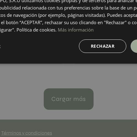
 S.A.U utilizamos cookies propias y de terceros para analizar el
20
40X120
ublicidad relacionada con tus preferencias sobre la base de un pe
+ 10
+ 1
ANCO
WHITE
colores
colores
itos de navegación (por ejemplo, páginas visitadas). Puedes acepta
el botón “ACEPTAR", rechazar su uso clicando en "Rechazar" o co
gurar". Política de cookies.
Más información
Invisible Decor White Vecchio Set 2
Invisible White Vecchio
20
40X120
R
RECHAZAR
+ 10
+ 10
ITE
WHITE
colores
colores
Cargar más
Términos y condiciones