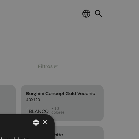
Filtros
Borghini Concept Gold Vecchio
40X120
+ 10
BLANCO
colores
×
Fragment White
SPANISH