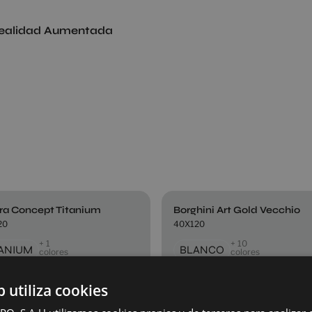
ealidad Aumentada
ra Concept Titanium
Borghini Art Gold Vecchio
20
40X120
+ 1
+ 10
TANIUM
BLANCO
colores
colores
b utiliza cookies
hini Gold Vecchio
Fragment Concept White