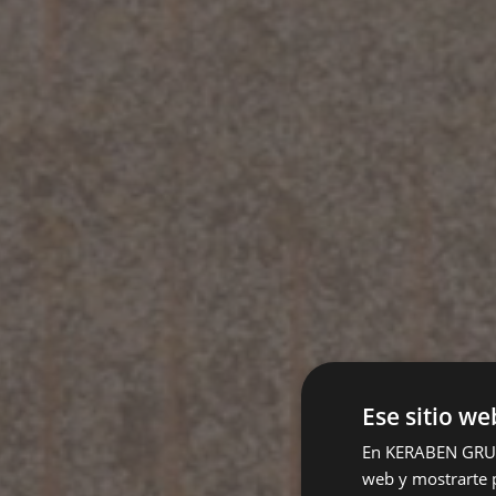
Ese sitio we
En KERABEN GRUPO,
web y mostrarte p