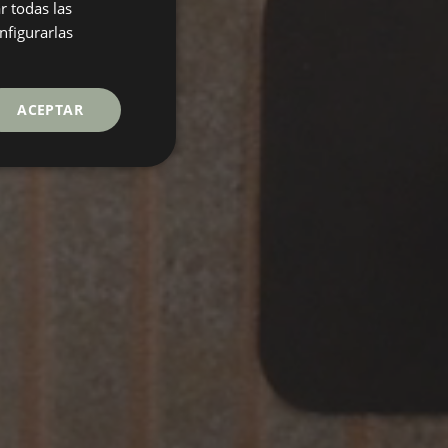
r todas las
GERMAN
nfigurarlas
FRENCH
ACEPTAR