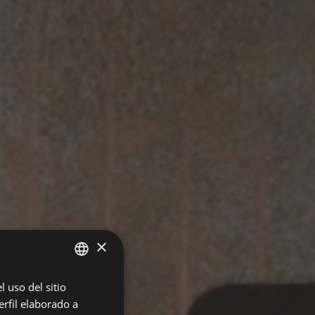
×
 uso del sitio
SPANISH
rfil elaborado a
ENGLISH