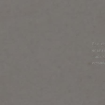
Productos de esta colección
En el d
Ethereal White
Ethe
en una 
120X60
120X
tradici
+ 6
WHITE
GR
colores
creando
Ethereal Concept Beige
Ethe
120X60
120X
+ 6
BEIGE
WH
colores