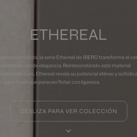
ETHEREAL
iseño minimalista, la serie Ethereal de IBERO transforma el 
real Grey
Ethereal Copper
manifestación de elegancia. Reinterpretando este material
60
120X60
onalmente duro, Ethereal revela su potencial etéreo y sofistic
+ 6
+ 6
EY
COPPER
colores
colores
 superficies que parecen flotar con ligereza.
real Concept White
Ethereal Beige
60
90X90
DESLIZA PARA VER COLECCIÓN
+ 6
+ 6
ITE
BEIGE
colores
colores