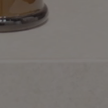
WHITE
GREY
Multimedia