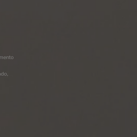
cemento
Ethereal Beige
120X60
ado,
+ 6
BEIGE
colores
Ethereal Copper
90X90
+ 6
COPPER
colores