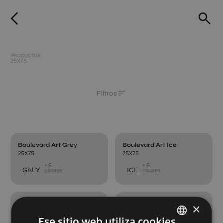
PRODUCTOS
25X75
Filtros
Boulevard Art Grey
Boulevard Art Ice
25X75
25X75
+ 6
+ 6
GREY
ICE
colores
colores
Boulevard Art Taupe
Boulevard Concept Ice
×
25X75
25X75
Ese sitio web utiliza cookies