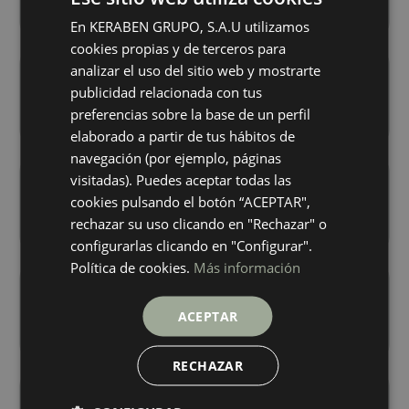
+ 6
+ 6
TAUPE
ICE
colores
colores
En KERABEN GRUPO, S.A.U utilizamos
SPANISH
cookies propias y de terceros para
ENGLISH
analizar el uso del sitio web y mostrarte
Boulevard Grey
Boulevard Ice
GERMAN
25X75
25X75
publicidad relacionada con tus
+ 6
+ 6
preferencias sobre la base de un perfil
GREY
ICE
FRENCH
colores
colores
elaborado a partir de tus hábitos de
navegación (por ejemplo, páginas
visitadas). Puedes aceptar todas las
Boulevard Taupe
Ethereal Beige
25X75
25X75
cookies pulsando el botón “ACEPTAR",
+ 6
+ 3
rechazar su uso clicando en "Rechazar" o
TAUPE
BEIGE
colores
colores
configurarlas clicando en "Configurar".
Política de cookies.
Más información
Ethereal Concept Beige
Ethereal Concept White
25X75
25X75
ACEPTAR
+ 3
+ 3
BEIGE
WHITE
colores
colores
RECHAZAR
Ethereal White
Lune Beige
25X75
25X75