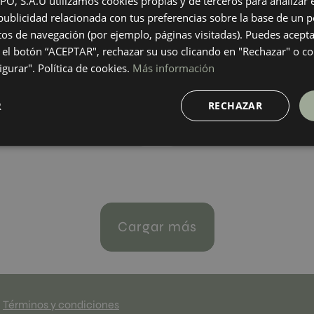
 S.A.U utilizamos cookies propias y de terceros para analizar el
60
120X60
ublicidad relacionada con tus preferencias sobre la base de un pe
+ 5
+ 3
WHITE
colores
colores
itos de navegación (por ejemplo, páginas visitadas). Puedes acepta
el botón “ACEPTAR", rechazar su uso clicando en "Rechazar" o co
gurar". Política de cookies.
Más información
ta Concept Light
Albora Concept Roble
60
40X120
R
RECHAZAR
+ 6
+ 1
GHT
ROBLE
colores
colores
Cargar más
Términos y condiciones