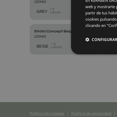
En KERABEN GRUPO,
120X60
120X
web y mostrarte p
+ 5
GREY
ICE
colores
partir de tus háb
cookies pulsando 
clicando en "Confi
Strata Concept Beige
Stra
120X60
120X
CONFIGURA
+ 6
BEIGE
LI
colores
Política de cookies
|
Política de privacidad
|