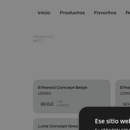
Inicio
Productos
Favoritos
R
PRODUCTOS
MATT
Ethereal Concept Beige
Ethe
120X60
120X
+ 6
BEIGE
WH
colores
Ese sitio we
Lune Concept Grey
Lune