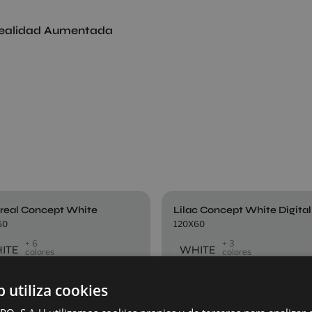
ealidad Aumentada
real Concept White
Lilac Concept White Digital
60
120X60
+ 6
+ 3
ITE
WHITE
colores
colores
b utiliza cookies
 Concept Ice