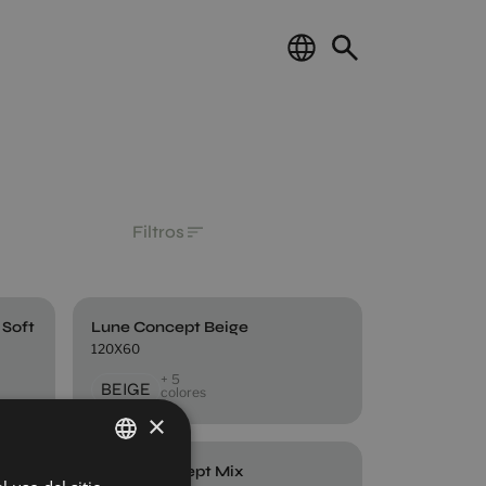
Filtros
 Soft
Lune Concept Beige
120X60
+ 5
BEIGE
colores
×
Patagonia Concept White Digital Soft
Shade Concept Mix
SPANISH