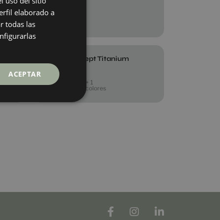
 uso del sitio
120X60
rfil elaborado a
ENGLISH
+ 4
MIX
colores
r todas las
GERMAN
nfigurarlas
FRENCH
Albora Concept Titanium
40X120
ACEPTAR
+ 1
TITANIUM
colores