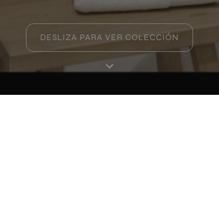
Productos de esta colección
DESLIZA PARA VER COLECCIÓN
Sunrise Savia
Sunrise Indigo
30X90
30X90
+ 4
+ 4
SAVIA
INDIGO
colores
colores
Inicio
Productos
Favoritos
Mi perfil
RA
Sunrise Té
Sunrise Lavanda
30X90
30X90
+ 4
+ 4
TE
LAVANDA
colores
colores
Sunrise Natural
30X90
+ 4
NATURAL
colores