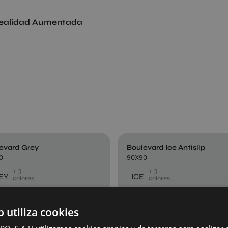
ealidad Aumentada
evard Grey
Boulevard Ice Antislip
0
90X90
+ 3
+ 3
EY
ICE
colores
colores
b utiliza cookies
real Beige
Ethereal Copper
0
90X90