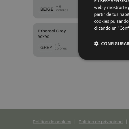
En KERABEN GRUPO,
+ 6
web y mostrarte p
BEIGE
BE
colores
partir de tus háb
cookies pulsando 
clicando en "Confi
Ethereal Grey
Ethe
90X90
90X9
CONFIGURA
+ 6
GREY
NI
colores
Política de cookies
|
Política de privacidad
|