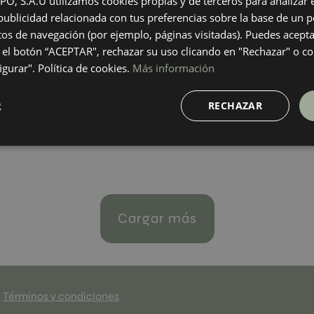
 S.A.U utilizamos cookies propias y de terceros para analizar el
+ 6
+ 6
ublicidad relacionada con tus preferencias sobre la base de un pe
IGE
COPPER
colores
colores
itos de navegación (por ejemplo, páginas visitadas). Puedes acepta
el botón “ACEPTAR", rechazar su uso clicando en "Rechazar" o co
gurar". Política de cookies.
Más información
real Night
Ethereal White
0
90X90
R
RECHAZAR
+ 6
+ 6
GHT
WHITE
colores
colores
Cargar más
Términos y condiciones