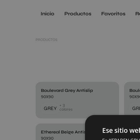
Inicio
Productos
Favoritos
R
PRODUCTOS
Boulevard Grey Antislip
Boul
90X90
90X9
+ 3
GREY
GR
colores
Ese sitio we
Ethereal Beige Antislip
Ethe
90X90
90X9