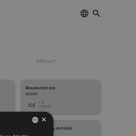
Filtros
Boulevard Ice
90X90
+ 3
ICE
colores
×
Ethereal Grey Antislip
90X90
SPANISH