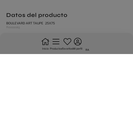
Datos del producto
BOULEVARD ART TAUPE 25X75
R0002063
mate
revestimiento
Inicio
Productos
Favoritos
Mi perfil
RA
no trabar
destonificacion sustancial
canto no rectificado
Variedad gráfica de 15 caras