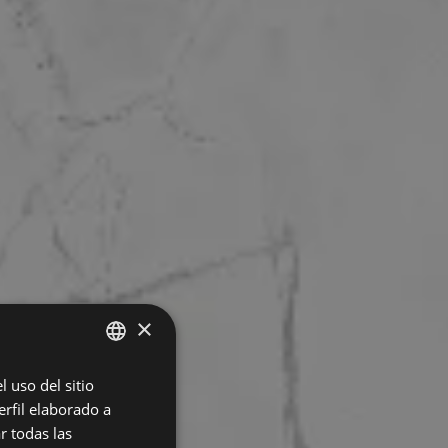
×
 uso del sitio
SPANISH
rfil elaborado a
ENGLISH
r todas las