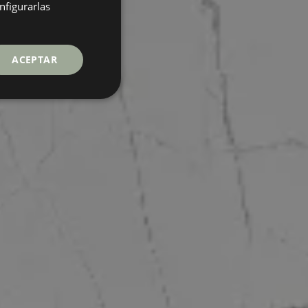
GERMAN
nfigurarlas
FRENCH
ACEPTAR