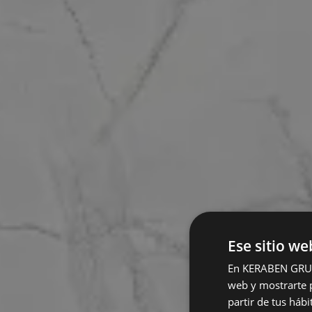
Ese sitio we
En KERABEN GRUPO,
web y mostrarte p
partir de tus háb