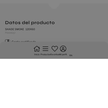
Datos del producto
SHADE SMOKE 120X60
P0006251
canto rectificado
destonificacion sustancial
Inicio
Productos
Favoritos
Mi perfil
RA
natural
antihielo
pavimento
no trabar +20%
trafico intenso
Variedad gráfica de 8 caras