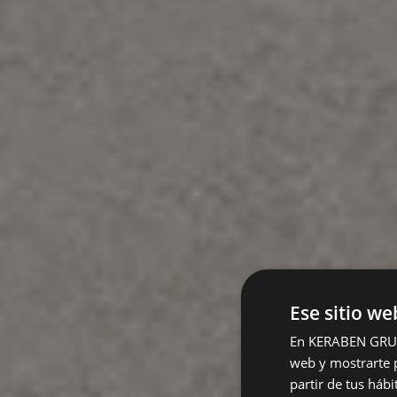
Ese sitio we
En KERABEN GRUPO,
web y mostrarte p
partir de tus háb