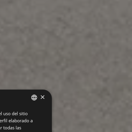
×
 uso del sitio
SPANISH
rfil elaborado a
ENGLISH
r todas las