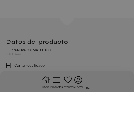
Datos del producto
TERRANOVA CREMA 60X60
GTN42001
canto rectificado
producto muy destonificado
natural
Inicio
Productos
Favoritos
Mi perfil
RA
antihielo
pavimento
no trabar +20%
trafico intenso