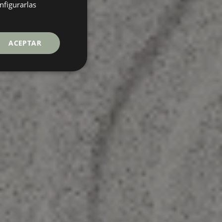
GERMAN
nfigurarlas
FRENCH
ACEPTAR