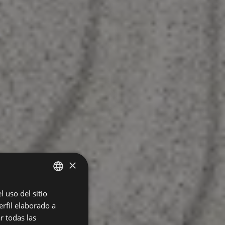
×
 uso del sitio
SPANISH
rfil elaborado a
ENGLISH
r todas las