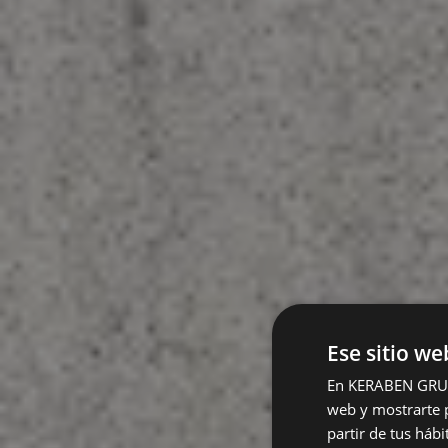
Ese sitio we
En KERABEN GRUPO,
web y mostrarte p
partir de tus háb