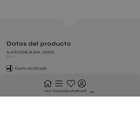
Datos del producto
SLATESTONE BLACK 120X30
80473
canto rectificado
destonificacion sustancial
natural
Inicio
Productos
Favoritos
Mi perfil
RA
antihielo
pavimento
no trabar +20%
trafico intenso