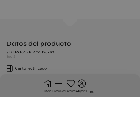
Datos del producto
SLATESTONE BLACK 120X60
80556
canto rectificado
destonificacion sustancial
natural
Inicio
Productos
Favoritos
Mi perfil
RA
antihielo
pavimento
no trabar +20%
trafico intenso